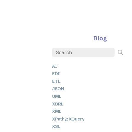
Blog
AI
EDI
ETL
JSON
UML
XBRL
XML
XPathとXQuery
XSL