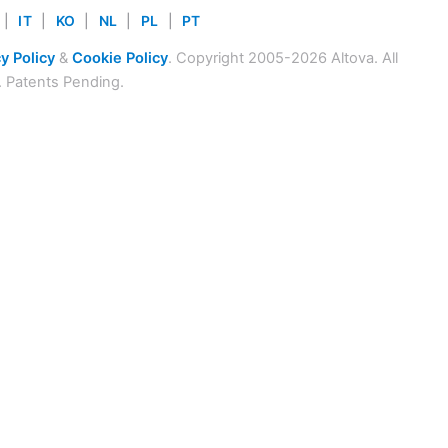
|
IT
|
KO
|
NL
|
PL
|
PT
y Policy
&
Cookie Policy
. Copyright 2005-2026 Altova. All
. Patents Pending.