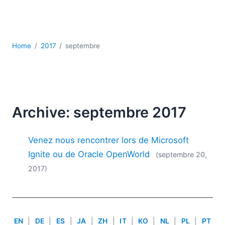
JSON
Logiciels de serveur
Solutions de réglementation
UML
Home
2017
septembre
XBRL
XML
XPath et XQuery
XSL
YAML
Archive: septembre 2017
2026
Venez nous rencontrer lors de Microsoft
2025
2024
Ignite ou de Oracle OpenWorld
(septembre 20,
2023
2017)
2022
2021
2020
2019
EN
|
DE
|
ES
|
JA
|
ZH
|
IT
|
KO
|
NL
|
PL
|
PT