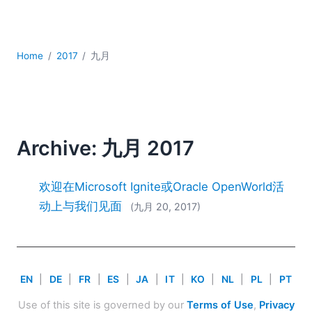
YAML
云
低代码 + 无代码
Home
2017
九月
发展
合规解决方案
数据库 + SQL
数据集成
服务器软件
Archive: 九月 2017
移动应用开发
2026
欢迎在Microsoft Ignite或Oracle OpenWorld活
2025
动上与我们见面
(九月 20, 2017)
2024
2023
2022
2021
EN
|
DE
|
FR
|
ES
|
JA
|
IT
|
KO
|
NL
|
PL
|
PT
2020
2019
Use of this site is governed by our
Terms of Use
,
Privacy