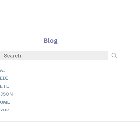
Blog
AI
EDI
ETL
JSON
UML
XBRL
XML
XPath + XQuery
XSL