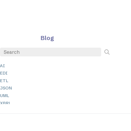
Blog
AI
EDI
ETL
JSON
UML
XBRL
XML
XPath 및 XQuery
XSL