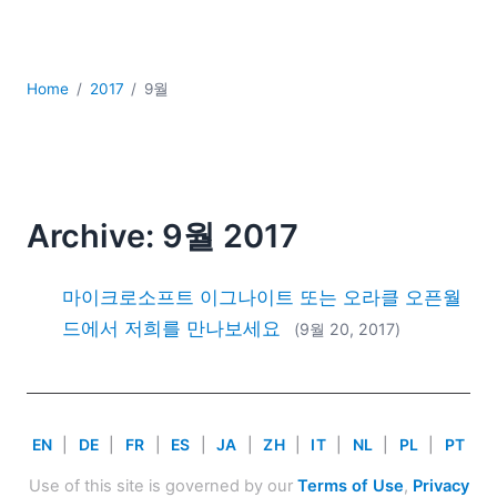
YAML
개발
구름
Home
2017
9월
규제 솔루션
데이터 통합
데이터베이스 + SQL
로우코드 + 노코드 (Low-code + No-code)
모바일 앱 개발
Archive: 9월 2017
서버 소프트웨어
2026
마이크로소프트 이그나이트 또는 오라클 오픈월
2025
드에서 저희를 만나보세요
(9월 20, 2017)
2024
2023
2022
2021
EN
|
DE
|
FR
|
ES
|
JA
|
ZH
|
IT
|
NL
|
PL
|
PT
2020
2019
Use of this site is governed by our
Terms of Use
,
Privacy