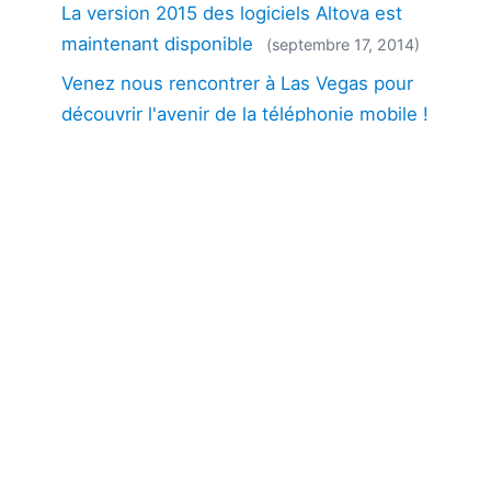
La version 2015 des logiciels Altova est
maintenant disponible
(septembre 17, 2014)
Venez nous rencontrer à Las Vegas pour
découvrir l'avenir de la téléphonie mobile !
(septembre 05, 2014)
Month: 10
Développement mobile multiplateforme avec
Altova MobileTogether
(octobre 22, 2014)
Month: 11
Intégration des données pour les appareils
mobiles : MobileTogether fonctionne avec le