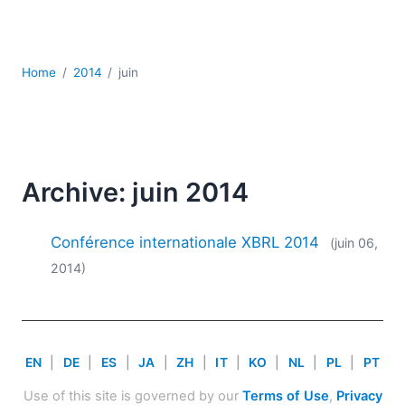
JSON
Logiciels de serveur
Solutions de réglementation
Home
2014
juin
UML
XBRL
XML
XPath et XQuery
XSL
Archive: juin 2014
YAML
2026
Conférence internationale XBRL 2014
(juin 06,
2025
2014)
2024
2023
2022
2021
EN
|
DE
|
ES
|
JA
|
ZH
|
IT
|
KO
|
NL
|
PL
|
PT
2020
2019
Use of this site is governed by our
Terms of Use
,
Privacy