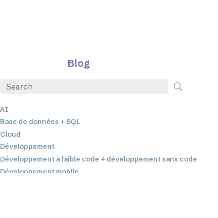
Blog
AI
Base de données + SQL
Cloud
Développement
Développement à faible code + développement sans code
Développement mobile
EDI
ETL
Intégration des données