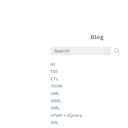
Blog
AI
EDI
ETL
JSON
UML
XBRL
XML
XPath + XQuery
XSL