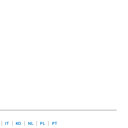
|
IT
|
KO
|
NL
|
PL
|
PT