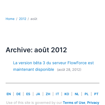
JSON
Logiciels de serveur
Solutions de réglementation
Home
2012
août
UML
XBRL
XML
XPath et XQuery
XSL
Archive: août 2012
YAML
2026
La version bêta 3 du serveur FlowForce est
2025
maintenant disponible
(août 28, 2012)
2024
2023
2022
2021
EN
|
DE
|
ES
|
JA
|
ZH
|
IT
|
KO
|
NL
|
PL
|
PT
2020
2019
Use of this site is governed by our
Terms of Use
,
Privacy