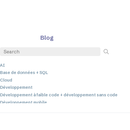
Blog
AI
Base de données + SQL
Cloud
Développement
Développement à faible code + développement sans code
Développement mobile
EDI
ETL
Intégration des données