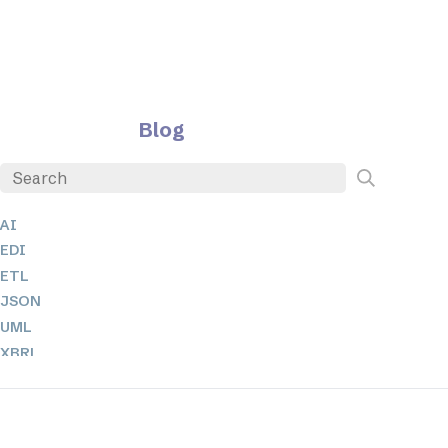
Blog
AI
EDI
ETL
JSON
UML
XBRL
XML
XPath 및 XQuery
XSL