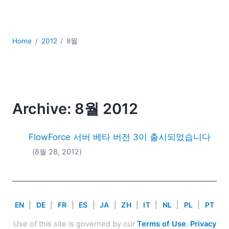
YAML
개발
구름
Home
2012
8월
규제 솔루션
데이터 통합
데이터베이스 + SQL
로우코드 + 노코드 (Low-code + No-code)
모바일 앱 개발
Archive: 8월 2012
서버 소프트웨어
2026
FlowForce 서버 베타 버전 3이 출시되었습니다
2025
(8월 28, 2012)
2024
2023
2022
2021
EN
|
DE
|
FR
|
ES
|
JA
|
ZH
|
IT
|
NL
|
PL
|
PT
2020
2019
Use of this site is governed by our
Terms of Use
,
Privacy