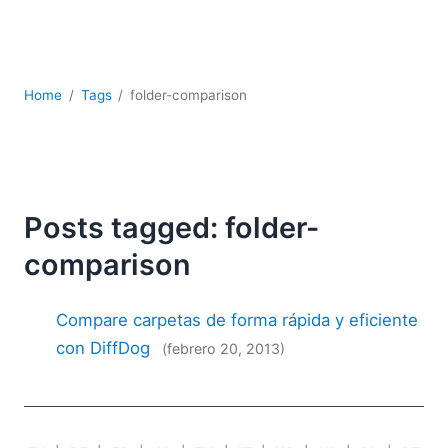
JSON
Software servidor
Soluciones
UML
Home
Tags
folder-comparison
XBRL
XML
XPath+XQuery
XSL
YAML
Posts tagged: folder-
2026
comparison
2025
2024
Compare carpetas de forma rápida y eficiente
2023
con DiffDog
(febrero 20, 2013)
2022
2021
2020
2019