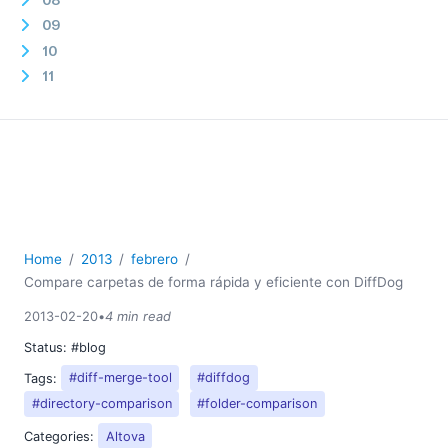
09
10
11
12
2012
2011
2010
2009
2008
2007
Home
2013
febrero
Compare carpetas de forma rápida y eficiente con DiffDog
2013-02-20
•
4 min read
Status:
#blog
Tags:
#diff-merge-tool
#diffdog
#directory-comparison
#folder-comparison
Categories:
Altova