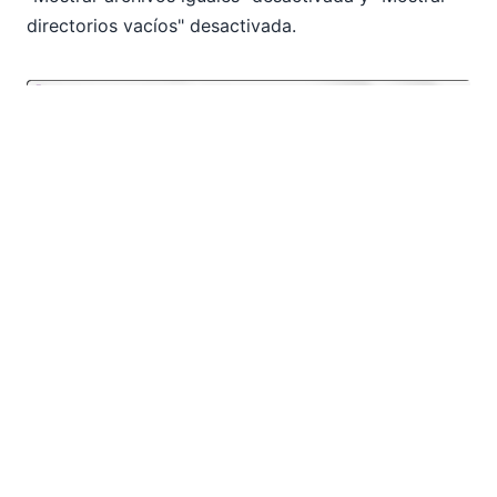
directorios vacíos" desactivada.
DiffDog guarda sus preferencias para aplicarlas en
la próxima comparación de carpetas, e incluso
incluye una herramienta de sincronización rápida