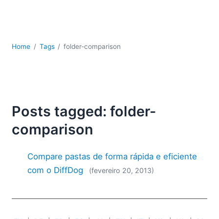
JSON
Software para servidores
Soluções regulatórias
UML
Home
Tags
folder-comparison
XBRL
XML
XPath+XQuery
XSL
YAML
Posts tagged: folder-
2026
comparison
2025
2024
Compare pastas de forma rápida e eficiente
2023
com o DiffDog
(fevereiro 20, 2013)
2022
2021
2020
2019