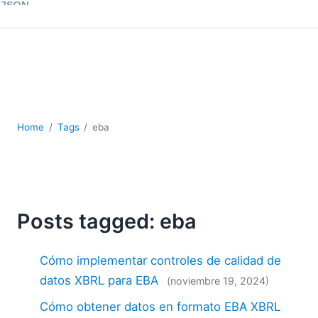
JSON
Software servidor
Soluciones
UML
XBRL
XML
XPath+XQuery
Home
Tags
eba
XSL
YAML
2026
2025
Posts tagged: eba
2024
2023
2022
Cómo implementar controles de calidad de
2021
datos XBRL para EBA
(noviembre 19, 2024)
2020
Cómo obtener datos en formato EBA XBRL
2019