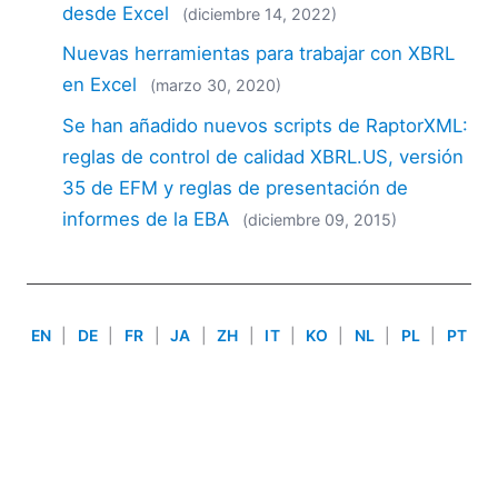
desde Excel
2018
(diciembre 14, 2022)
2017
Nuevas herramientas para trabajar con XBRL
2016
en Excel
(marzo 30, 2020)
2015
Se han añadido nuevos scripts de RaptorXML:
2014
2013
reglas de control de calidad XBRL.US, versión
2012
35 de EFM y reglas de presentación de
2011
informes de la EBA
(diciembre 09, 2015)
2010
2009
2008
2007
EN
|
DE
|
FR
|
JA
|
ZH
|
IT
|
KO
|
NL
|
PL
|
PT
Use of this site is governed by our
Terms of Use
,
Privacy
Policy
&
Cookie Policy
. Copyright 2005-2026 Altova. All
Rights Reserved. Patents Pending.