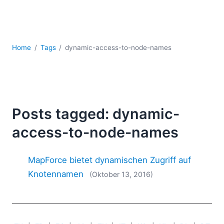
Mobile Entwicklung
Regulatory Solutions
Server-Software
UML
Home
Tags
dynamic-access-to-node-names
XBRL
XML
XPath+XQuery
XSL
YAML
Posts tagged: dynamic-
2026
access-to-node-names
2025
2024
MapForce bietet dynamischen Zugriff auf
2023
Knotennamen
(Oktober 13, 2016)
2022
2021
2020
2019