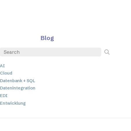
Blog
AI
Cloud
Datenbank + SQL
Datenintegration
EDI
Entwicklung
ETL
JSON
Low-Code- und No-Code-Entwicklung