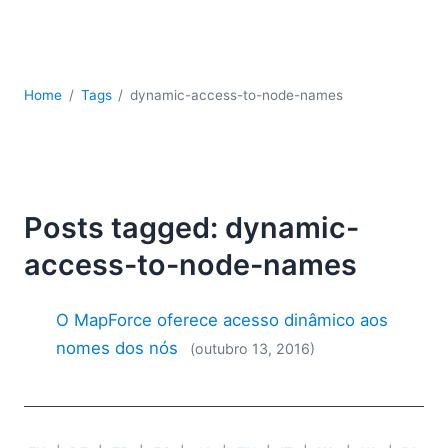
JSON
Software para servidores
Soluções regulatórias
UML
Home
Tags
dynamic-access-to-node-names
XBRL
XML
XPath+XQuery
XSL
YAML
Posts tagged: dynamic-
2026
access-to-node-names
2025
2024
O MapForce oferece acesso dinâmico aos
2023
nomes dos nós
(outubro 13, 2016)
2022
2021
2020
2019