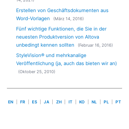
2018
Erstellen von Geschäftsdokumenten aus
2017
2016
Word-Vorlagen
(März 14, 2016)
2015
Fünf wichtige Funktionen, die Sie in der
2014
neuesten Produktversion von Altova
2013
unbedingt kennen sollten
(Februar 16, 2016)
2012
2011
StyleVision® und mehrkanalige
2010
Veröffentlichung (ja, auch das bieten wir an)
2009
(Oktober 25, 2010)
2008
2007
EN
|
FR
|
ES
|
JA
|
ZH
|
IT
|
KO
|
NL
|
PL
|
PT
Use of this site is governed by our
Terms of Use
,
Privacy
Policy
&
Cookie Policy
. Copyright 2005-2026 Altova. All
Rights Reserved. Patents Pending.