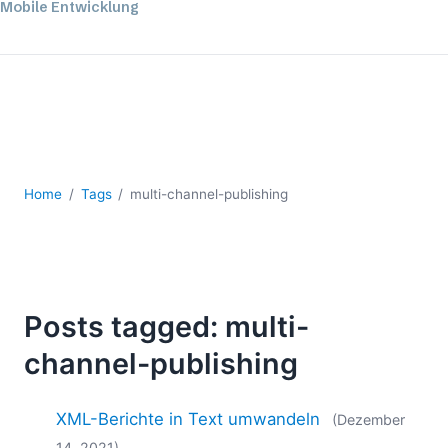
Mobile Entwicklung
Regulatory Solutions
Server-Software
UML
XBRL
XML
XPath+XQuery
XSL
Home
Tags
multi-channel-publishing
YAML
2026
2025
2024
Posts tagged: multi-
2023
channel-publishing
2022
2021
2020
XML-Berichte in Text umwandeln
(Dezember
2019
14, 2021)