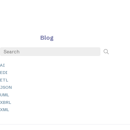
Blog
AI
EDI
ETL
JSON
UML
XBRL
XML
XPath + XQuery
XSL