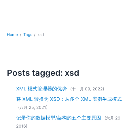
YAML
云
低代码 + 无代码
发展
合规解决方案
Home
Tags
xsd
数据库 + SQL
数据集成
服务器软件
移动应用开发
Posts tagged: xsd
2026
2025
2024
XML 模式管理器的优势
(十一月 09, 2022)
2023
将 XML 转换为 XSD：从多个 XML 实例生成模式
2022
(八月 25, 2021)
2021
记录你的数据模型/架构的五个主要原因
2020
(六月 29,
2019
2016)