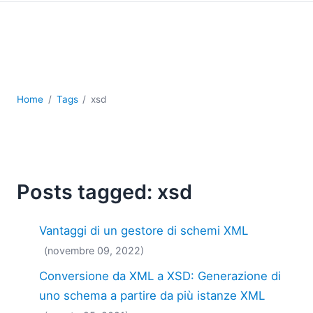
Sviluppo
Sviluppo a basso codice + sviluppo senza codice
Sviluppo di applicazioni per dispositivi mobili
UML
XBRL
XML
Home
Tags
xsd
XPath+XQuery
XSL
YAML
2026
Posts tagged: xsd
2025
2024
Vantaggi di un gestore di schemi XML
2023
2022
(novembre 09, 2022)
2021
Conversione da XML a XSD: Generazione di
2020
uno schema a partire da più istanze XML
2019