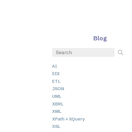
Blog
AI
EDI
ETL
JSON
UML
XBRL
XML
XPath + XQuery
XSL