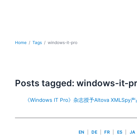
Home
Tags
windows-it-pro
Posts tagged: windows-it-p
《Windows IT Pro》杂志授予Altova XMLS
EN
|
DE
|
FR
|
ES
|
JA