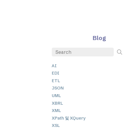
Blog
AI
EDI
ETL
JSON
UML
XBRL
XML
XPath 및 XQuery
XSL