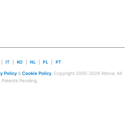
|
IT
|
KO
|
NL
|
PL
|
PT
y Policy
&
Cookie Policy
. Copyright 2005-2026 Altova. All
. Patents Pending.