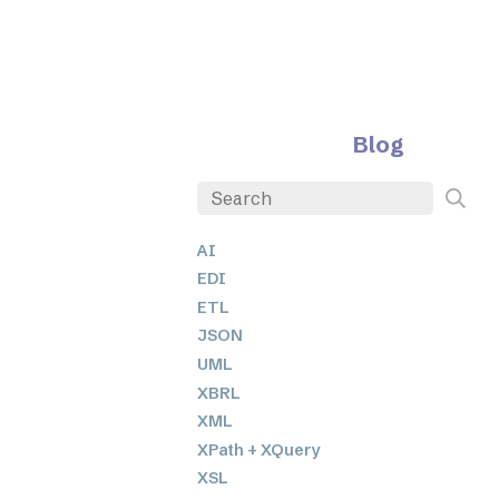
Blog
AI
EDI
ETL
JSON
UML
XBRL
XML
XPath + XQuery
XSL