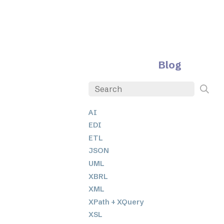
Blog
AI
EDI
ETL
JSON
UML
XBRL
XML
XPath + XQuery
XSL