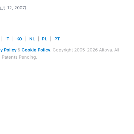
九月 12, 2007)
|
IT
|
KO
|
NL
|
PL
|
PT
y Policy
&
Cookie Policy
. Copyright 2005-2026 Altova. All
. Patents Pending.