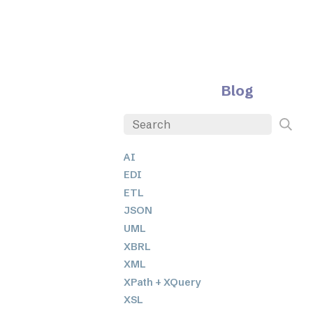
Blog
AI
EDI
ETL
JSON
UML
XBRL
XML
XPath + XQuery
XSL