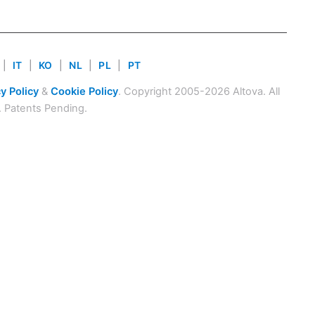
|
IT
|
KO
|
NL
|
PL
|
PT
y Policy
&
Cookie Policy
. Copyright 2005-2026 Altova. All
. Patents Pending.