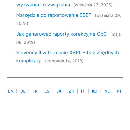
2019
wyzwania i rozwiązania
(września 23, 2025)
2018
Narzędzia do raportowania ESEF
(września 09,
2017
2025)
2016
2015
Jak generować raporty korekcyjne CbC
(maja
2014
08, 2019)
2013
Solvency II w formacie XBRL – bez zbędnych
2012
komplikacji
(listopada 14, 2018)
2011
2010
2009
2008
EN
|
DE
|
FR
|
ES
|
JA
|
ZH
|
IT
|
KO
|
NL
|
PT
2007
Use of this site is governed by our
Terms of Use
,
Privacy
Policy
&
Cookie Policy
. Copyright 2005-2026 Altova. All
Rights Reserved. Patents Pending.