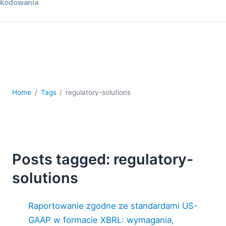
kodowania
Rozwiązania regulacyjne
Rozwój
Rozwój aplikacji mobilnych
UML
XBRL
XML
Home
Tags
regulatory-solutions
XPath i XQuery
XSL
YAML
2026
2025
Posts tagged: regulatory-
2024
solutions
2023
2022
2021
Raportowanie zgodne ze standardami US-
2020
GAAP w formacie XBRL: wymagania,