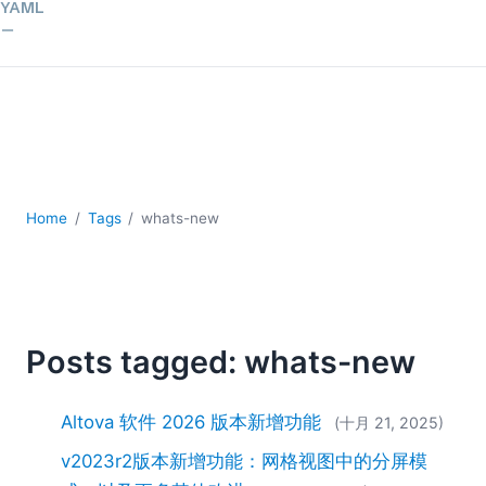
YAML
云
低代码 + 无代码
发展
合规解决方案
数据库 + SQL
数据集成
服务器软件
Home
Tags
whats-new
移动应用开发
2026
2025
2024
Posts tagged: whats-new
2023
2022
2021
Altova 软件 2026 版本新增功能
(十月 21, 2025)
2020
v2023r2版本新增功能：网格视图中的分屏模
2019