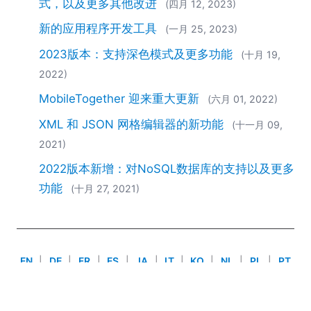
式，以及更多其他改进
(四月 12, 2023)
2018
2017
新的应用程序开发工具
(一月 25, 2023)
2016
2023版本：支持深色模式及更多功能
(十月 19,
2015
2022)
2014
2013
MobileTogether 迎来重大更新
(六月 01, 2022)
2012
XML 和 JSON 网格编辑器的新功能
(十一月 09,
2011
2021)
2010
2009
2022版本新增：对NoSQL数据库的支持以及更多
2008
功能
(十月 27, 2021)
2007
EN
|
DE
|
FR
|
ES
|
JA
|
IT
|
KO
|
NL
|
PL
|
PT
Use of this site is governed by our
Terms of Use
,
Privacy
Policy
&
Cookie Policy
. Copyright 2005-2026 Altova. All