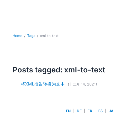
Home
Tags
xml-to-text
Posts tagged: xml-to-text
将XML报告转换为文本
(十二月 14, 2021)
EN
|
DE
|
FR
|
ES
|
JA