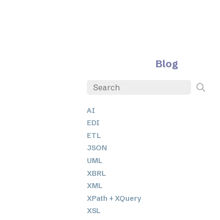
Blog
AI
EDI
ETL
JSON
UML
XBRL
XML
XPath + XQuery
XSL