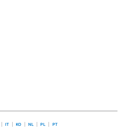
|
IT
|
KO
|
NL
|
PL
|
PT