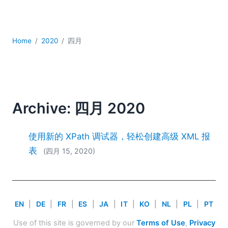
YAML
云
低代码 + 无代码
Home
2020
四月
发展
合规解决方案
数据库 + SQL
数据集成
服务器软件
Archive: 四月 2020
移动应用开发
2026
使用新的 XPath 调试器，轻松创建高级 XML 报
2025
表
(四月 15, 2020)
2024
2023
2022
2021
EN
|
DE
|
FR
|
ES
|
JA
|
IT
|
KO
|
NL
|
PL
|
PT
2020
2019
Use of this site is governed by our
Terms of Use
,
Privacy