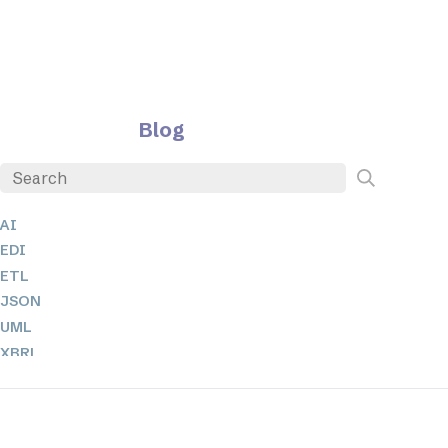
Blog
AI
EDI
ETL
JSON
UML
XBRL
XML
XPath + XQuery
XSL