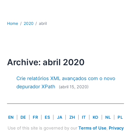
JSON
Software para servidores
Soluções regulatórias
Home
2020
abril
UML
XBRL
XML
XPath+XQuery
XSL
Archive: abril 2020
YAML
2026
Crie relatórios XML avançados com o novo
2025
depurador XPath
(abril 15, 2020)
2024
2023
2022
2021
EN
|
DE
|
FR
|
ES
|
JA
|
ZH
|
IT
|
KO
|
NL
|
PL
2020
2019
Use of this site is governed by our
Terms of Use
,
Privacy