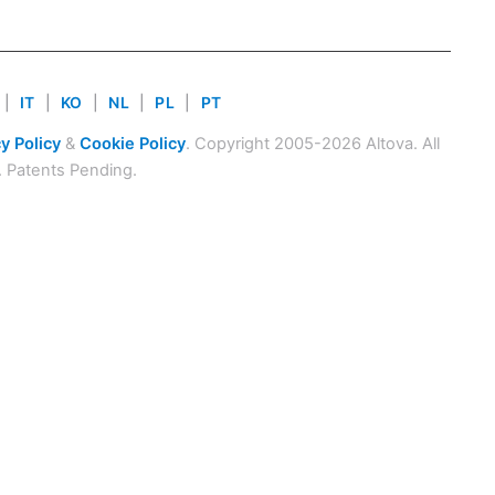
|
IT
|
KO
|
NL
|
PL
|
PT
y Policy
&
Cookie Policy
. Copyright 2005-2026 Altova. All
. Patents Pending.