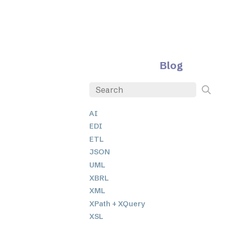
Blog
AI
EDI
ETL
JSON
UML
XBRL
XML
XPath + XQuery
XSL