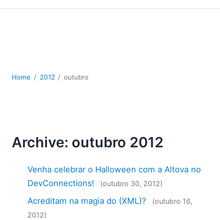
JSON
Software para servidores
Soluções regulatórias
UML
XBRL
XML
Home
2012
outubro
XPath+XQuery
XSL
YAML
2026
2025
Archive: outubro 2012
2024
2023
Venha celebrar o Halloween com a Altova no
2022
DevConnections!
(outubro 30, 2012)
2021
2020
Acreditam na magia do (XML)?
(outubro 16,
2019
2012)