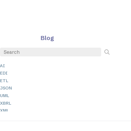
Blog
AI
EDI
ETL
JSON
UML
XBRL
XML
XPath + XQuery
XSL