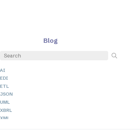
Blog
AI
EDI
ETL
JSON
UML
XBRL
XML
XPath 및 XQuery
XSL