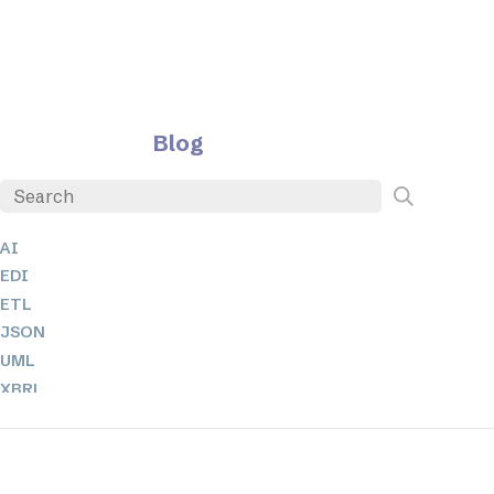
Blog
AI
EDI
ETL
JSON
UML
XBRL
XML
XPath + XQuery
XSL