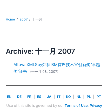
YAML
云
低代码 + 无代码
Home
2007
十一月
发展
合规解决方案
数据库 + SQL
数据集成
服务器软件
Archive: 十一月 2007
移动应用开发
2026
Altova XMLSpy荣获IBM首席技术官创新奖“卓越
2025
奖”证书
(十一月 08, 2007)
2024
2023
2022
2021
EN
|
DE
|
FR
|
ES
|
JA
|
IT
|
KO
|
NL
|
PL
|
PT
2020
2019
Use of this site is governed by our
Terms of Use
,
Privacy