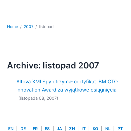
kodowania
Rozwiązania regulacyjne
Rozwój
Rozwój aplikacji mobilnych
Home
2007
listopad
UML
XBRL
XML
XPath i XQuery
XSL
Archive: listopad 2007
YAML
Altova XMLSpy otrzymał certyfikat IBM CTO
2026
2025
Innovation Award za wyjątkowe osiągnięcia
2024
(listopada 08, 2007)
2023
2022
2021
2020
EN
|
DE
|
FR
|
ES
|
JA
|
ZH
|
IT
|
KO
|
NL
|
PT