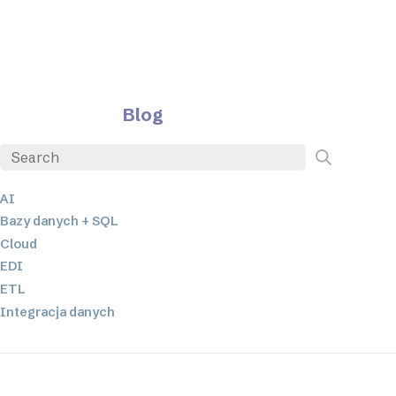
Blog
AI
Bazy danych + SQL
Cloud
EDI
ETL
Integracja danych
JSON
Oprogramowanie serwerowe
Rozwiązania o niskim poziomie kodowania oraz bez