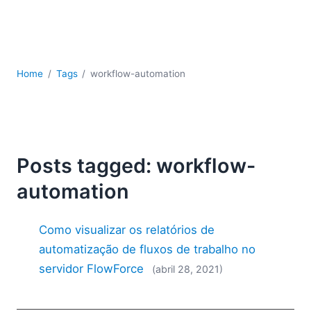
JSON
Software para servidores
Soluções regulatórias
UML
Home
Tags
workflow-automation
XBRL
XML
XPath+XQuery
XSL
YAML
Posts tagged: workflow-
2026
automation
2025
2024
Como visualizar os relatórios de
2023
2022
automatização de fluxos de trabalho no
2021
servidor FlowForce
(abril 28, 2021)
2020
2019