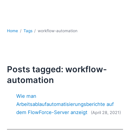
Mobile Entwicklung
Regulatory Solutions
Server-Software
UML
Home
Tags
workflow-automation
XBRL
XML
XPath+XQuery
XSL
YAML
Posts tagged: workflow-
2026
automation
2025
2024
Wie man
2023
2022
Arbeitsablaufautomatisierungsberichte auf
2021
dem FlowForce-Server anzeigt
(April 28, 2021)
2020
2019