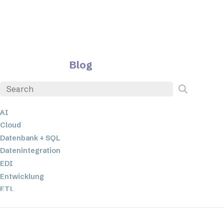
Blog
AI
Cloud
Datenbank + SQL
Datenintegration
EDI
Entwicklung
ETL
JSON
Low-Code- und No-Code-Entwicklung