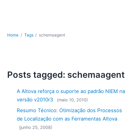
JSON
Software para servidores
Soluções regulatórias
UML
XBRL
Home
Tags
schemaagent
XML
XPath+XQuery
XSL
YAML
Posts tagged: schemaagent
2026
2025
A Altova reforça o suporte ao padrão NIEM na
2024
2023
versão v2010r3
(maio 10, 2010)
2022
Resumo Técnico: Otimização dos Processos
2021
de Localização com as Ferramentas Altova
2020
(junho 25, 2008)
2019