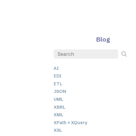
Blog
AI
EDI
ETL
JSON
UML
XBRL
XML
XPath + XQuery
XSL