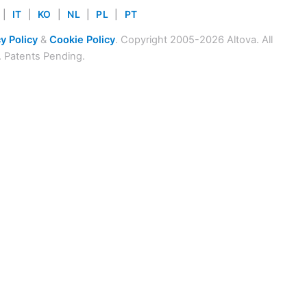
|
IT
|
KO
|
NL
|
PL
|
PT
y Policy
&
Cookie Policy
. Copyright 2005-2026 Altova. All
. Patents Pending.