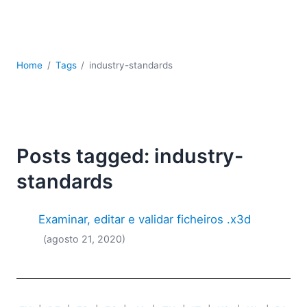
JSON
Software para servidores
Soluções regulatórias
UML
Home
Tags
industry-standards
XBRL
XML
XPath+XQuery
XSL
YAML
Posts tagged: industry-
2026
standards
2025
2024
Examinar, editar e validar ficheiros .x3d
2023
(agosto 21, 2020)
2022
2021
2020
2019