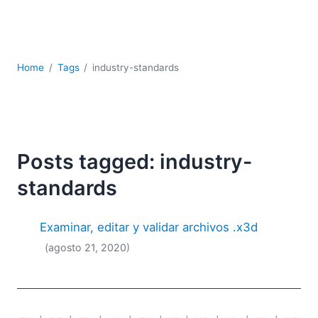
JSON
Software servidor
Soluciones
UML
Home
Tags
industry-standards
XBRL
XML
XPath+XQuery
XSL
YAML
Posts tagged: industry-
2026
standards
2025
2024
Examinar, editar y validar archivos .x3d
2023
(agosto 21, 2020)
2022
2021
2020
2019