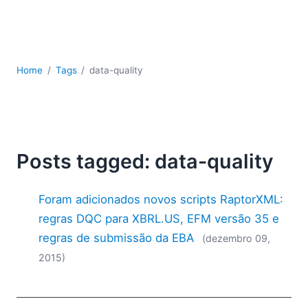
JSON
Software para servidores
Soluções regulatórias
UML
Home
Tags
data-quality
XBRL
XML
XPath+XQuery
XSL
YAML
Posts tagged: data-quality
2026
2025
Foram adicionados novos scripts RaptorXML:
2024
regras DQC para XBRL.US, EFM versão 35 e
2023
regras de submissão da EBA
(dezembro 09,
2022
2015)
2021
2020
2019