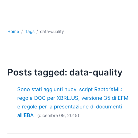
Sviluppo
Sviluppo a basso codice + sviluppo senza codice
Sviluppo di applicazioni per dispositivi mobili
UML
Home
Tags
data-quality
XBRL
XML
XPath+XQuery
XSL
YAML
Posts tagged: data-quality
2026
2025
Sono stati aggiunti nuovi script RaptorXML:
2024
regole DQC per XBRL.US, versione 35 di EFM
2023
e regole per la presentazione di documenti
2022
all'EBA
(dicembre 09, 2015)
2021
2020
2019