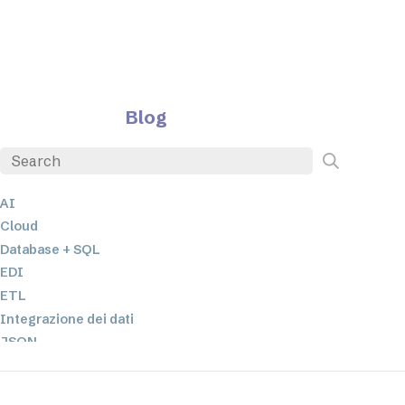
Blog
AI
Cloud
Database + SQL
EDI
ETL
Integrazione dei dati
JSON
Software per server
Soluzioni normative