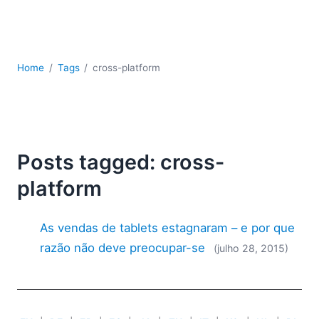
JSON
Software para servidores
Soluções regulatórias
UML
Home
Tags
cross-platform
XBRL
XML
XPath+XQuery
XSL
YAML
Posts tagged: cross-
2026
platform
2025
2024
As vendas de tablets estagnaram – e por que
2023
razão não deve preocupar-se
(julho 28, 2015)
2022
2021
2020
2019