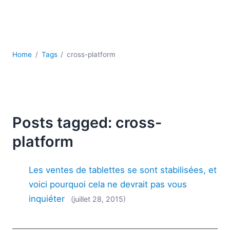
JSON
Logiciels de serveur
Solutions de réglementation
UML
Home
Tags
cross-platform
XBRL
XML
XPath et XQuery
XSL
YAML
Posts tagged: cross-
2026
platform
2025
2024
Les ventes de tablettes se sont stabilisées, et
2023
2022
voici pourquoi cela ne devrait pas vous
2021
inquiéter
(juillet 28, 2015)
2020
2019