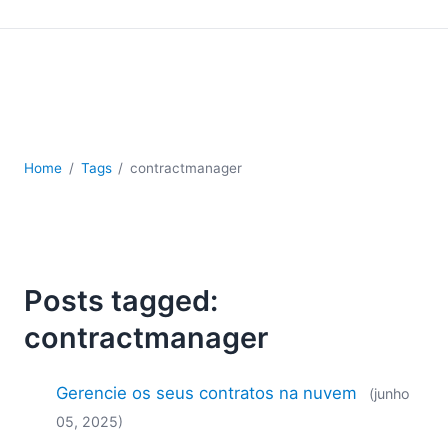
JSON
Software para servidores
Soluções regulatórias
UML
XBRL
XML
XPath+XQuery
Home
Tags
contractmanager
XSL
YAML
2026
2025
Posts tagged:
2024
contractmanager
2023
2022
2021
Gerencie os seus contratos na nuvem
(junho
2020
05, 2025)
2019