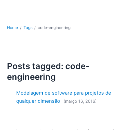
JSON
Software para servidores
Soluções regulatórias
UML
Home
Tags
code-engineering
XBRL
XML
XPath+XQuery
XSL
YAML
Posts tagged: code-
2026
engineering
2025
2024
Modelagem de software para projetos de
2023
qualquer dimensão
(março 16, 2016)
2022
2021
2020
2019