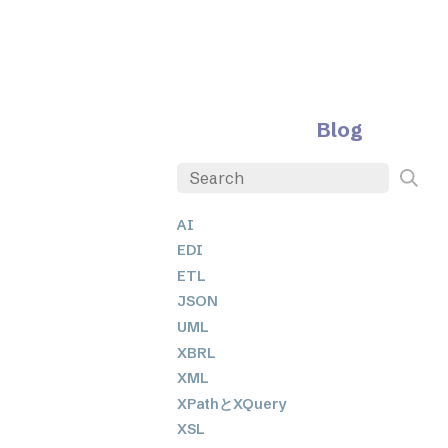
Blog
AI
EDI
ETL
JSON
UML
XBRL
XML
XPathとXQuery
XSL