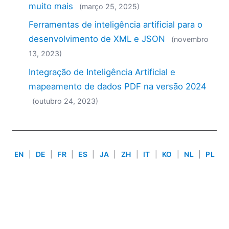
muito mais
2018
(março 25, 2025)
2017
Ferramentas de inteligência artificial para o
2016
desenvolvimento de XML e JSON
(novembro
2015
13, 2023)
2014
2013
Integração de Inteligência Artificial e
2012
mapeamento de dados PDF na versão 2024
2011
(outubro 24, 2023)
2010
2009
2008
2007
EN
|
DE
|
FR
|
ES
|
JA
|
ZH
|
IT
|
KO
|
NL
|
PL
Use of this site is governed by our
Terms of Use
,
Privacy
Policy
&
Cookie Policy
. Copyright 2005-2026 Altova. All
Rights Reserved. Patents Pending.