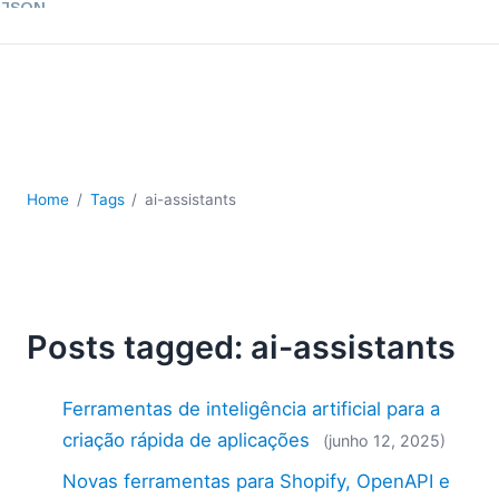
JSON
Software para servidores
Soluções regulatórias
UML
XBRL
XML
XPath+XQuery
Home
Tags
ai-assistants
XSL
YAML
2026
2025
Posts tagged: ai-assistants
2024
2023
2022
Ferramentas de inteligência artificial para a
2021
criação rápida de aplicações
(junho 12, 2025)
2020
Novas ferramentas para Shopify, OpenAPI e
2019