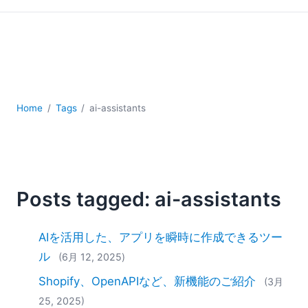
YAML
サーバーソフトウェア
データベース + SQL
データ統合
モバイルアプリケーション開発
ローコード＋ノーコード
Home
Tags
ai-assistants
規制ソリューション
開発
雲
2026
2025
Posts tagged: ai-assistants
2024
2023
AIを活用した、アプリを瞬時に作成できるツー
2022
ル
(6月 12, 2025)
2021
2020
Shopify、OpenAPIなど、新機能のご紹介
(3月
2019
25, 2025)