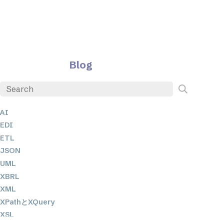
Blog
AI
EDI
ETL
JSON
UML
XBRL
XML
XPathとXQuery
XSL