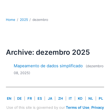
JSON
Software para servidores
Soluções regulatórias
Home
2025
dezembro
UML
XBRL
XML
XPath+XQuery
XSL
Archive: dezembro 2025
YAML
2026
Mapeamento de dados simplificado
(dezembro
2025
08, 2025)
2024
2023
2022
2021
EN
|
DE
|
FR
|
ES
|
JA
|
ZH
|
IT
|
KO
|
NL
|
PL
2020
2019
Use of this site is governed by our
Terms of Use
,
Privacy